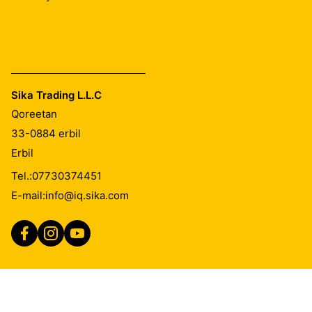
Sika Trading L.L.C
Qoreetan
33-0884
erbil
Erbil
Tel.:
07730374451
E-mail:
info@iq.sika.com
GSTC
Imprint
Legal Notice
شروط و احكام البيع
GPTC
شروط و احكام الشراء