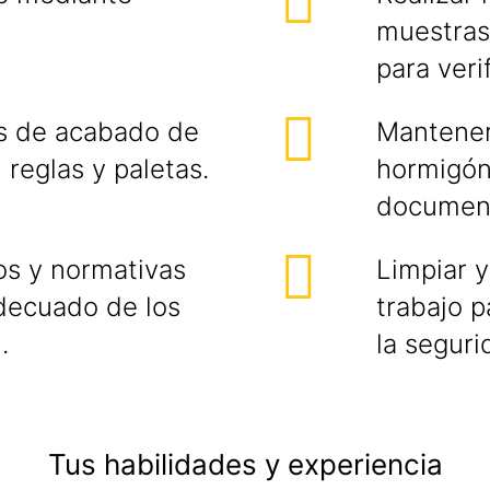
muestras
para veri
s de acabado de
Mantener 
 reglas y paletas.
hormigón,
document
os y normativas
Limpiar 
adecuado de los
trabajo p
.
la seguri
Tus habilidades y experiencia